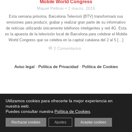
Mobile World Congress
Miquel Pellicer
1 marzo, 2015
Esta semana próxima, Barcelona Televisió (BTV) transformará sus
emisiones para producir, grabar y realizar gran parte de su informativo
de noticias utilizando únicamente teléfonos inteligentes y red 4G. Esta
es la apuesta de la televisión local de Barcelona para celebrar el Mobile
World Congress que se celebra en la capital catalana del 2 al 5 […]
2 Comentarios
chat_bubble
Aviso legal
·
Política de Privacidad
·
Política de Cookies
Utilizamos cookies para ofrecerte la mejor experiencia en
nuestra web.
Puedes consultar nuestra
Política de Cookies
.
Rechazar cookies
Ajustes
Aceptar cookies