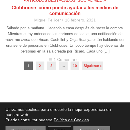
ARTÍCULOS DESTACADOS
,
SOCIAL MEDIA
Clubhouse: cómo puede ayudar a los medios de
comunicación
Miquel Pellicer
16 febrero, 2021
Sábado por la mañana. Llegando a casa después de hacer la compra.
Mientras estoy ordenando los cartones de leche, una notificación de
móvil me avisa que Ricard Castellet y Olga Suanya están hablando con
una serie de personas en Clubhouse. En poco tiempo hay decenas de
personas en la sala creada por Ricard. Cada uno […]
1 Comentario
chat_bubble
1
2
3
…
10
Siguiente »
Aviso legal
·
Política de Privacidad
·
Política de Cookies
Utilizamos cookies para ofrecerte la mejor experiencia en
nuestra web.
Puedes consultar nuestra
Política de Cookies
.