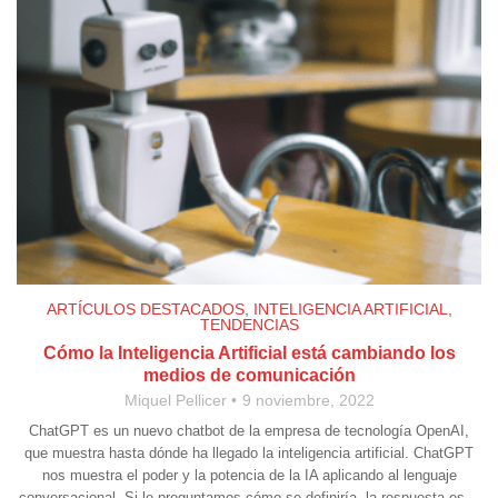
ARTÍCULOS DESTACADOS
,
INTELIGENCIA ARTIFICIAL
,
TENDENCIAS
Cómo la Inteligencia Artificial está cambiando los
medios de comunicación
Miquel Pellicer
9 noviembre, 2022
ChatGPT es un nuevo chatbot de la empresa de tecnología OpenAI,
que muestra hasta dónde ha llegado la inteligencia artificial. ChatGPT
nos muestra el poder y la potencia de la IA aplicando al lenguaje
conversacional. Si le preguntamos cómo se definiría, la respuesta es…