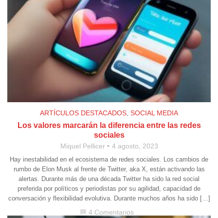
ARTÍCULOS DESTACADOS
,
SOCIAL MEDIA
Los valores marcarán la diferencia entre las redes
sociales
Miquel Pellicer
4 agosto, 2023
Hay inestabilidad en el ecosistema de redes sociales. Los cambios de
rumbo de Elon Musk al frente de Twitter, aka X, están activando las
alertas. Durante más de una década Twitter ha sido la red social
preferida por políticos y periodistas por su agilidad, capacidad de
conversación y flexibilidad evolutiva. Durante muchos años ha sido […]
4 Comentarios
chat_bubble