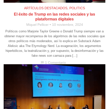
ARTÍCULOS DESTACADOS
,
POLITICS
El éxito de Trump en las redes sociales y las
plataformas digitales
Miquel Pellicer
10 noviembre, 2024
Políticos como Marjorie Taylor Greene o Donald Trump siempre van a
obtener mayor recompensa de los algoritmos de las redes sociales que
otros políticos más moderados, así lo explica en Substack Adam
Aleksic aka The Etymology Nerd. La exageración, los argumentos
hiperbólicos, la teatralización y, por supuesto, la desinformación y las
fake news son carnaza para […]
1 Comentario
chat_bubble