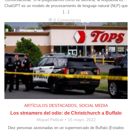
ChatGPT es un modelo de procesamiento de lenguaje natural (NLP) que
[…]
0 Comentarios
chat_bubble
ARTÍCULOS DESTACADOS
,
SOCIAL MEDIA
Los streamers del odio: de Christchurch a Buffalo
Miquel Pellicer
15 mayo, 2022
Diez personas asesinadas en un supermercado de Buffalo (Estados