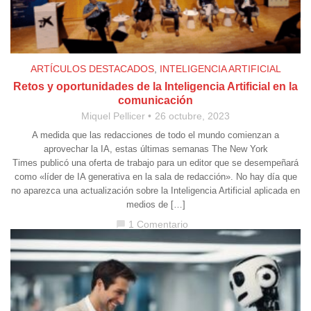
ARTÍCULOS DESTACADOS
,
INTELIGENCIA ARTIFICIAL
Retos y oportunidades de la Inteligencia Artificial en la
comunicación
Miquel Pellicer
26 octubre, 2023
A medida que las redacciones de todo el mundo comienzan a
aprovechar la IA, estas últimas semanas The New York
Times publicó una oferta de trabajo para un editor que se desempeñará
como «líder de IA generativa en la sala de redacción». No hay día que
no aparezca una actualización sobre la Inteligencia Artificial aplicada en
medios de […]
1 Comentario
chat_bubble