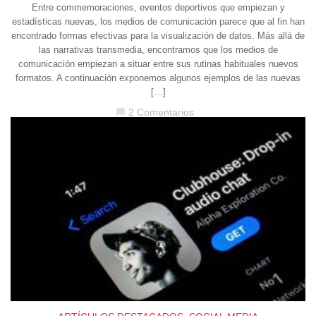
Entre commemoraciones, eventos deportivos que empiezan y
estadísticas nuevas, los medios de comunicación parece que al fin han
encontrado formas efectivas para la visualización de datos. Más allá de
las narrativas transmedia, encontramos que los medios de
comunicación empiezan a situar entre sus rutinas habituales nuevos
formatos. A continuación exponemos algunos ejemplos de las nuevas
[…]
2 Comentarios
chat_bubble