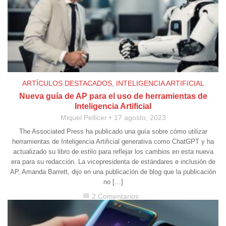
ARTÍCULOS DESTACADOS
,
INTELIGENCIA ARTIFICIAL
Nueva guía de AP para el uso de herramientas de
Inteligencia Artificial
Miquel Pellicer
17 agosto, 2023
The Associated Press ha publicado una guía sobre cómo utilizar
herramientas de Inteligencia Artificial generativa como ChatGPT y ha
actualizado su libro de estilo para reflejar los cambios en esta nueva
era para su redacción. La vicepresidenta de estándares e inclusión de
AP, Amanda Barrett, dijo en una publicación de blog que la publicación
no […]
2 Comentarios
chat_bubble