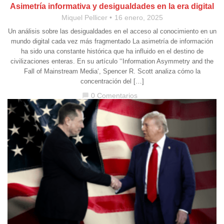
Asimetría informativa y desigualdades en la era digital
Miquel Pellicer
16 enero, 2025
Un análisis sobre las desigualdades en el acceso al conocimiento en un
mundo digital cada vez más fragmentado La asimetría de información
ha sido una constante histórica que ha influido en el destino de
civilizaciones enteras. En su artículo ‘‘Information Asymmetry and the
Fall of Mainstream Media‘, Spencer R. Scott analiza cómo la
concentración del […]
0 Comentarios
chat_bubble