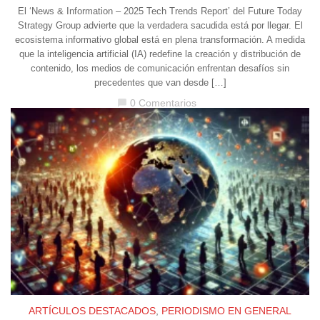
El ‘News & Information – 2025 Tech Trends Report’ del Future Today
Strategy Group advierte que la verdadera sacudida está por llegar. El
ecosistema informativo global está en plena transformación. A medida
que la inteligencia artificial (IA) redefine la creación y distribución de
contenido, los medios de comunicación enfrentan desafíos sin
precedentes que van desde […]
0 Comentarios
chat_bubble
ARTÍCULOS DESTACADOS
,
PERIODISMO EN GENERAL