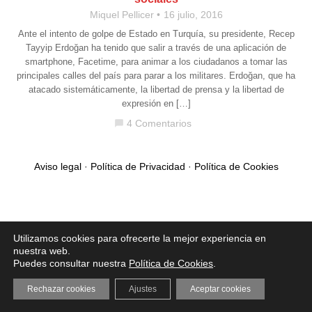
Miquel Pellicer
16 julio, 2016
Ante el intento de golpe de Estado en Turquía, su presidente, Recep
Tayyip Erdoğan ha tenido que salir a través de una aplicación de
smartphone, Facetime, para animar a los ciudadanos a tomar las
principales calles del país para parar a los militares. Erdoğan, que ha
atacado sistemáticamente, la libertad de prensa y la libertad de
expresión en […]
4 Comentarios
chat_bubble
Aviso legal
·
Política de Privacidad
·
Política de Cookies
Utilizamos cookies para ofrecerte la mejor experiencia en
nuestra web.
Puedes consultar nuestra
Política de Cookies
.
Rechazar cookies
Ajustes
Aceptar cookies