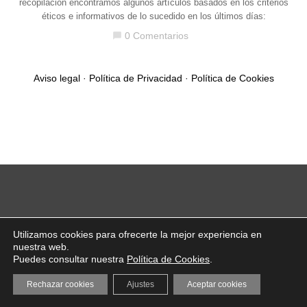
recopilación encontramos algunos artículos basados en los criterios
éticos e informativos de lo sucedido en los últimos días:
0 Comentarios
chat_bubble
Aviso legal
·
Política de Privacidad
·
Política de Cookies
Utilizamos cookies para ofrecerte la mejor experiencia en
nuestra web.
Puedes consultar nuestra
Política de Cookies
.
Rechazar cookies
Ajustes
Aceptar cookies