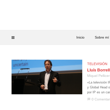
Inicio
Sobre mí
TELEVISIÓN
Lluís Borrel
Miquel Pellicer
«La televisión 
y Global Head of
por IP es un ca
0 Comentar
chat_bubble