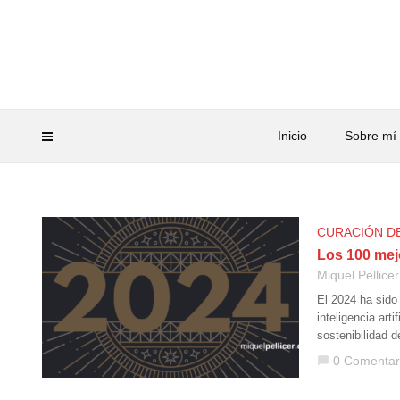
Inicio
Sobre mí
CURACIÓN D
Los 100 mej
Miquel Pellicer
El 2024 ha sido
inteligencia art
sostenibilidad 
0 Comentar
chat_bubble