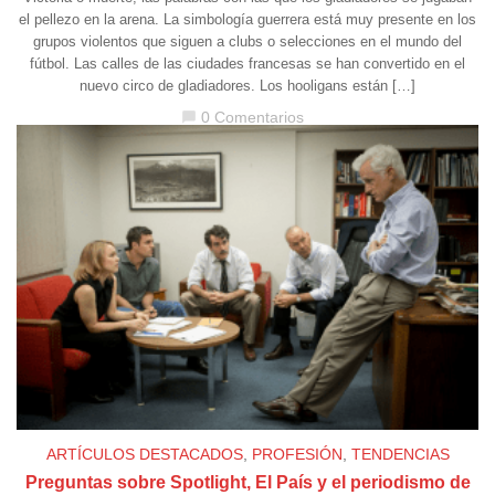
el pellezo en la arena. La simbología guerrera está muy presente en los
grupos violentos que siguen a clubs o selecciones en el mundo del
fútbol. Las calles de las ciudades francesas se han convertido en el
nuevo circo de gladiadores. Los hooligans están […]
0 Comentarios
chat_bubble
ARTÍCULOS DESTACADOS
,
PROFESIÓN
,
TENDENCIAS
Preguntas sobre Spotlight, El País y el periodismo de