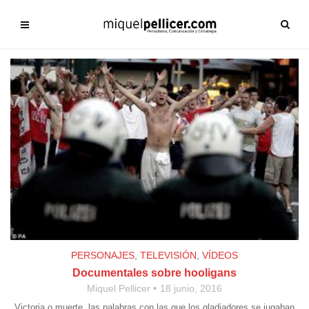
PERSONAJES
,
TELEVISIÓN
,
VÍDEOS
Documentales sobre hooligans
Miquel Pellicer
18 junio, 2016
Victoria o muerte, las palabras con las que los gladiadores se jugaban