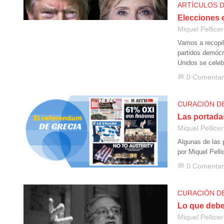
ARTÍCULOS 
Elecciones 
Miquel Pellicer
Vamos a recopil
partidos demócr
Unidos se celeb
0 Comentar
chat_bubble
CURACIÓN D
Las portada
Miquel Pellicer
Algunas de las 
por Miquel Pell
0 Comentar
chat_bubble
CURACIÓN D
Lo que debe
Miquel Pellicer