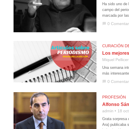
Ha sido uno de 
campo del period
marcada por las
0 Comentar
chat_bubble
CURACIÓN D
Los mejores
Miquel Pellicer
Una semana inte
más interesante
0 Comentar
chat_bubble
PROFESIÓN
Alfonso Sán
admin
18 oc
Grata sorpresa 
Ara) publicaba 