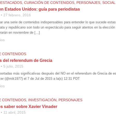
DESTACADOS
,
CURACIÓN DE CONTENIDOS
,
PERSONAJES
,
SOCIAL
en Estados Unidos: guía para periodistas
27 febrero, 2016
ar una serie de contenidos indispensables para entender lo que sucede esta
ata y republicano son todo un espectáculo para seguir atentos en la elecci
rarán en noviembre de […]
ios
E CONTENIDOS
s del referendum de Grecia
5 julio, 2015
portadas más significativas después del NO en el referendum de Grecia de
icer (@mik1977) el 7 de Jul de 2015 a la(s) 12:31 PDT
ios
E CONTENIDOS
,
INVESTIGACIÓN
,
PERSONAJES
s saber sobre Xavier Vinader
11 abril, 2015