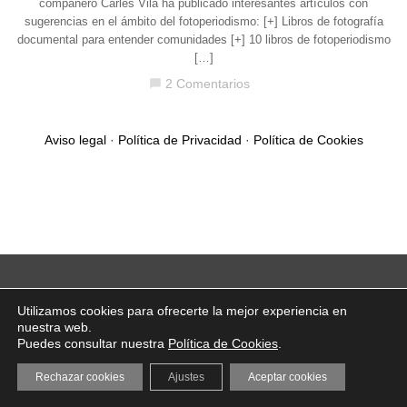
compañero Carles Vila ha publicado interesantes artículos con
sugerencias en el ámbito del fotoperiodismo: [+] Libros de fotografía
documental para entender comunidades [+] 10 libros de fotoperiodismo
[…]
2 Comentarios
chat_bubble
Aviso legal
·
Política de Privacidad
·
Política de Cookies
Utilizamos cookies para ofrecerte la mejor experiencia en
nuestra web.
Puedes consultar nuestra
Política de Cookies
.
Rechazar cookies
Ajustes
Aceptar cookies