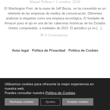
Miquel Pellicer
1 octubre, 2018
El Washington Post, de la mano de Jeff Bezos, se ha convertido en un
referente de las empresas de medios de comunicación. Diferentes
analistas lo etiquetan como una empresa tecnológica. El fundador de
Amazon puso el ojo en una de las cabeceras históricas de los Estados
Unidos comprándola a mediados de 2013. El periódico ya no […]
3 Comentarios
chat_bubble
Aviso legal
·
Política de Privacidad
·
Política de Cookies
Utilizamos cookies para ofrecerte la mejor experiencia en
nuestra web.
Puedes consultar nuestra
Política de Cookies
.
Rechazar cookies
Ajustes
Aceptar cookies