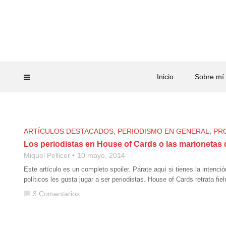
Inicio
Sobre mí
ARTÍCULOS DESTACADOS
,
PERIODISMO EN GENERAL
,
PR
Los periodistas en House of Cards o las marioneta
Miquel Pellicer
10 mayo, 2014
Este artículo es un completo spoiler. Párate aquí si tienes la intenc
políticos les gusta jugar a ser periodistas. House of Cards retrata fi
3 Comentarios
chat_bubble