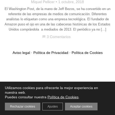
Miquel Pellicer
1 octubre, 2018
El Washington Post, de la mano de Jeff Bezos, se ha convertido en un
referente de las empresas de medios de comunicación. Diferentes
analistas lo etiquetan como una empresa tecnológica. El fundador de
Amazon puso el ojo en una de las cabeceras históricas de los Estados
Unidos comprándola a mediados de 2013. El periódico ya no […]
3 Comentarios
chat_bubble
Aviso legal
·
Política de Privacidad
·
Política de Cookies
Utilizamos cookies para ofrecerte la mejor experiencia en
nuestra web.
Puedes consultar nuestra
Política de Cookies
.
Rechazar cookies
Ajustes
Aceptar cookies