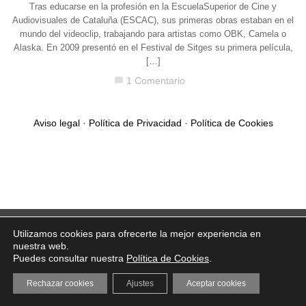
Tras educarse en la profesión en la EscuelaSuperior de Cine y
Audiovisuales de Cataluña (ESCAC), sus primeras obras estaban en el
mundo del videoclip, trabajando para artistas como OBK, Camela o
Alaska. En 2009 presentó en el Festival de Sitges su primera película,
[…]
1 Comentario
chat_bubble
Aviso legal
·
Política de Privacidad
·
Política de Cookies
Utilizamos cookies para ofrecerte la mejor experiencia en
nuestra web.
Puedes consultar nuestra
Política de Cookies
.
Rechazar cookies
Ajustes
Aceptar cookies