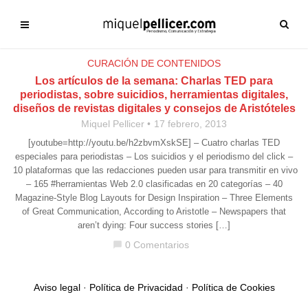
CURACIÓN DE CONTENIDOS
Los artículos de la semana: Charlas TED para
periodistas, sobre suicidios, herramientas digitales,
diseños de revistas digitales y consejos de Aristóteles
Miquel Pellicer
17 febrero, 2013
[youtube=http://youtu.be/h2zbvmXskSE] – Cuatro charlas TED
especiales para periodistas – Los suicidios y el periodismo del click –
10 plataformas que las redacciones pueden usar para transmitir en vivo
– 165 #herramientas Web 2.0 clasificadas en 20 categorías – 40
Magazine-Style Blog Layouts for Design Inspiration – Three Elements
of Great Communication, According to Aristotle – Newspapers that
aren’t dying: Four success stories […]
0 Comentarios
chat_bubble
Aviso legal
·
Política de Privacidad
·
Política de Cookies