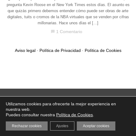
pregunta Kevin Roose en el New York Times estos días. El asunto es
que quizás primero debemos entender cómo puede ser obras de arte
digitales, tuits o cromos de la NBA virtuales que se venden por cifras
millonarias. Hace unos días el […]
1 Comentario
chat_bubble
Aviso legal
·
Política de Privacidad
·
Política de Cookies
Utilizamos cookies para ofrecerte la mejor experiencia en
nuestra web.
Puedes consultar nuestra
Política de Cookies
.
Rechazar cookies
Ajustes
Aceptar cookies