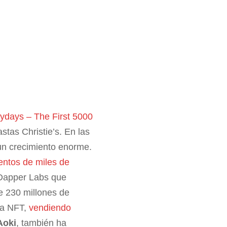
ydays – The First 5000
stas Christie’s. En las
un crecimiento enorme.
entos de miles de
 Dapper Labs que
e 230 millones de
da NFT,
vendiendo
Aoki
, también ha