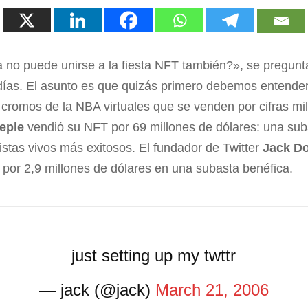
a no puede unirse a la fiesta NFT también?», se pregun
días. El asunto es que quizás primero debemos entende
s o cromos de la NBA virtuales que se venden por cifras m
eple
vendió su NFT por 69 millones de dólares: una suba
tistas vivos más exitosos. El fundador de Twitter
Jack D
ia por 2,9 millones de dólares en una subasta benéfica.
just setting up my twttr
— jack (@jack)
March 21, 2006