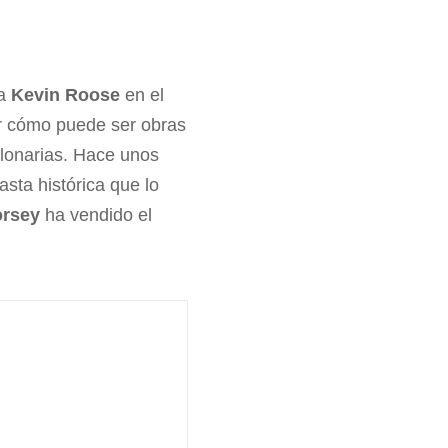
ta
Kevin Roose
en el
r cómo puede ser obras
illonarias. Hace unos
sta histórica que lo
orsey
ha vendido el