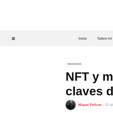
Inicio
Sobre mí
NEGOCIOS
NFT y m
claves d
Miquel Pellicer
25 ab