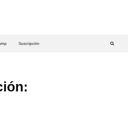
rump
Suscripción
ión: