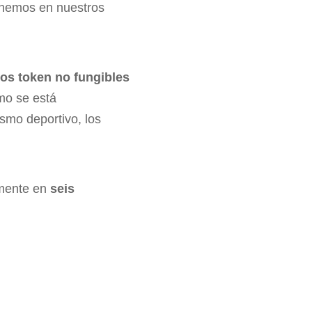
tenemos en nuestros
los token no fungibles
mo se está
smo deportivo, los
lmente en
seis