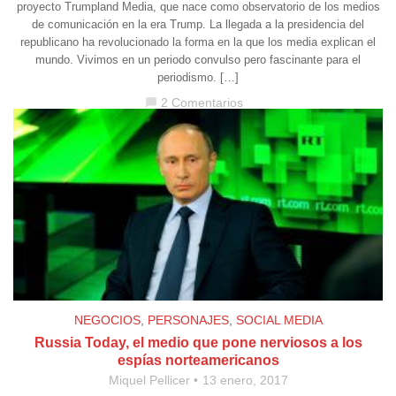
proyecto Trumpland Media, que nace como observatorio de los medios
de comunicación en la era Trump. La llegada a la presidencia del
republicano ha revolucionado la forma en la que los media explican el
mundo. Vivimos en un periodo convulso pero fascinante para el
periodismo. […]
2 Comentarios
chat_bubble
NEGOCIOS
,
PERSONAJES
,
SOCIAL MEDIA
Russia Today, el medio que pone nerviosos a los
espías norteamericanos
Miquel Pellicer
13 enero, 2017