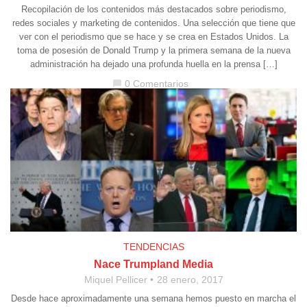
Recopilación de los contenidos más destacados sobre periodismo,
redes sociales y marketing de contenidos. Una selección que tiene que
ver con el periodismo que se hace y se crea en Estados Unidos. La
toma de posesión de Donald Trump y la primera semana de la nueva
administración ha dejado una profunda huella en la prensa […]
0 Comentarios
chat_bubble
TENDENCIAS
Nace Trumpland Media
Miquel Pellicer
28 enero, 2017
Desde hace aproximadamente una semana hemos puesto en marcha el