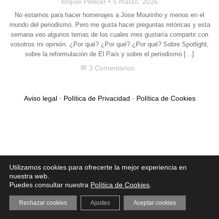
Miquel Pellicer
5 marzo, 2016
No estamos para hacer homenajes a Jose Mourinho y menos en el
mundo del periodismo. Pero me gusta hacer preguntas retóricas y esta
semana veo algunos temas de los cuales mes gustaría compartir con
vosotros mi opinión. ¿Por qué? ¿Por qué? ¿Por qué? Sobre Spotlight,
sobre la reformulación de El País y sobre el periodismo […]
3 Comentarios
chat_bubble
Aviso legal
·
Política de Privacidad
·
Política de Cookies
Utilizamos cookies para ofrecerte la mejor experiencia en
nuestra web.
Puedes consultar nuestra
Política de Cookies
.
Rechazar cookies
Ajustes
Aceptar cookies