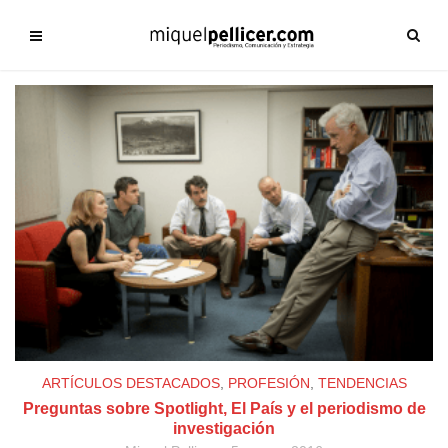
ARTÍCULOS DESTACADOS
,
PROFESIÓN
,
TENDENCIAS
Preguntas sobre Spotlight, El País y el periodismo de
investigación