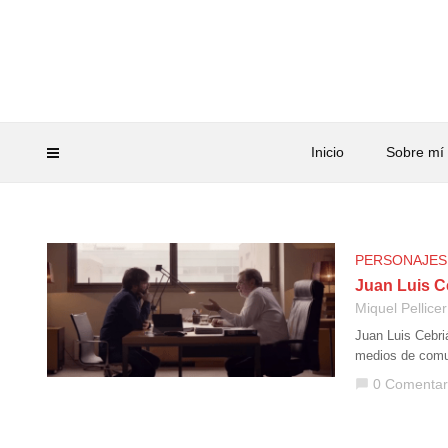
Inicio
Sobre mí
PERSONAJES
Juan Luis C
Miquel Pellicer
Juan Luis Cebri
medios de comun
0 Comentar
chat_bubble