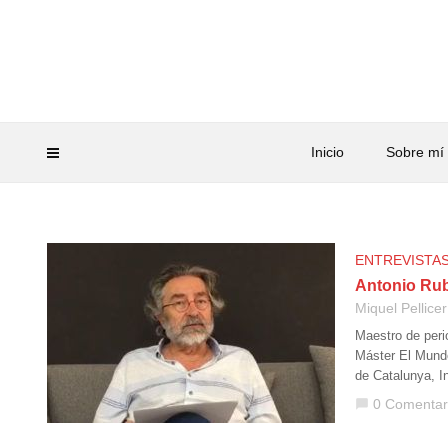
Inicio
Sobre mí
ENTREVISTA
Antonio Rub
Miquel Pellicer
Maestro de peri
Máster El Mund
de Catalunya, I
0 Comentar
chat_bubble