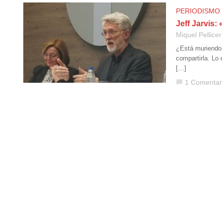
PERIODISMO
Jeff Jarvis:
Miquel Pellicer
¿Está muriendo 
compartirla. Lo
[…]
1 Comentar
chat_bubble