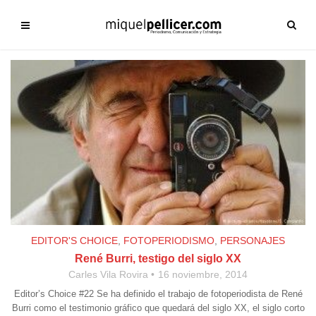
EDITOR'S CHOICE
,
FOTOPERIODISMO
,
PERSONAJES
René Burri, testigo del siglo XX
Carles Vila Rovira
16 noviembre, 2014
Editor’s Choice #22 Se ha definido el trabajo de fotoperiodista de René
Burri como el testimonio gráfico que quedará del siglo XX, el siglo corto