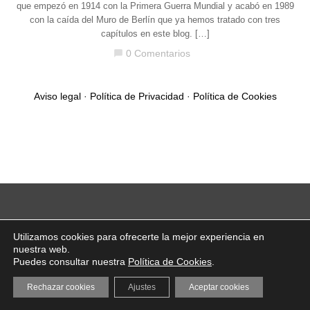
que empezó en 1914 con la Primera Guerra Mundial y acabó en 1989
con la caída del Muro de Berlín que ya hemos tratado con tres
capítulos en este blog. […]
0 Comentarios
chat_bubble
Aviso legal
·
Política de Privacidad
·
Política de Cookies
Utilizamos cookies para ofrecerte la mejor experiencia en
nuestra web.
Puedes consultar nuestra
Política de Cookies
.
Rechazar cookies
Ajustes
Aceptar cookies