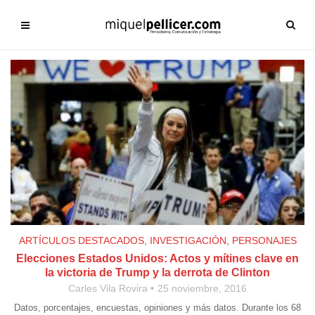
ARTÍCULOS DESTACADOS
,
INVESTIGACIÓN
,
PERSONAJES
Elecciones Estados Unidos: Actos y mítines clave en
la victoria de Trump y la derrota de Clinton
Carles Vila Rovira
25 noviembre, 2016
Datos, porcentajes, encuestas, opiniones y más datos. Durante los 68