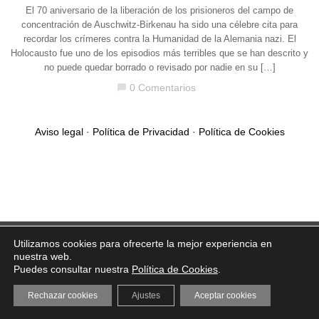
El 70 aniversario de la liberación de los prisioneros del campo de
concentración de Auschwitz-Birkenau ha sido una célebre cita para
recordar los crímeres contra la Humanidad de la Alemania nazi. El
Holocausto fue uno de los episodios más terribles que se han descrito y
no puede quedar borrado o revisado por nadie en su […]
0 Comentarios
chat_bubble
Aviso legal
·
Política de Privacidad
·
Política de Cookies
Utilizamos cookies para ofrecerte la mejor experiencia en
nuestra web.
Puedes consultar nuestra
Política de Cookies
.
Rechazar cookies
Ajustes
Aceptar cookies