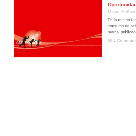
Oportunidad
Miquel Pellicer
De la misma for
consumo de bebi
marca’ publicad
4 Comentar
chat_bubble