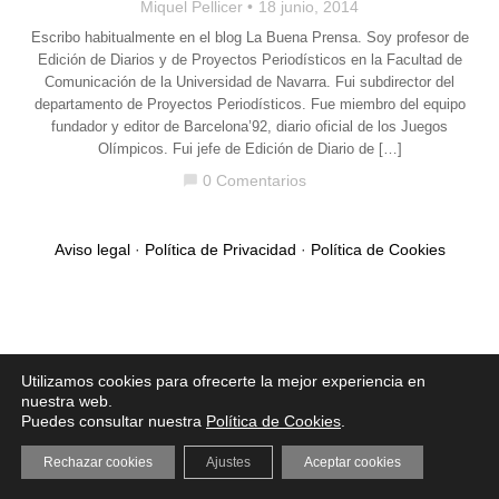
Miquel Pellicer
18 junio, 2014
Escribo habitualmente en el blog La Buena Prensa. Soy profesor de
Edición de Diarios y de Proyectos Periodísticos en la Facultad de
Comunicación de la Universidad de Navarra. Fui subdirector del
departamento de Proyectos Periodísticos. Fue miembro del equipo
fundador y editor de Barcelona’92, diario oficial de los Juegos
Olímpicos. Fui jefe de Edición de Diario de […]
0 Comentarios
chat_bubble
Aviso legal
·
Política de Privacidad
·
Política de Cookies
Utilizamos cookies para ofrecerte la mejor experiencia en
nuestra web.
Puedes consultar nuestra
Política de Cookies
.
Rechazar cookies
Ajustes
Aceptar cookies