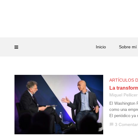
Inicio
Sobre mí
ARTÍCULOS 
La transfor
Miquel Pellicer
El Washington P
como una empres
El periódico ya
3 Comentar
chat_bubble