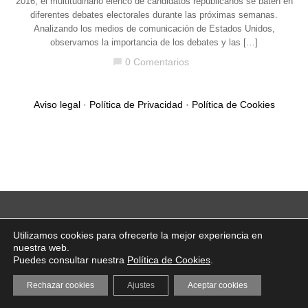
2016, el multitudinario elenco de candidatos republicanos se baten en
diferentes debates electorales durante las próximas semanas.
Analizando los medios de comunicación de Estados Unidos,
observamos la importancia de los debates y las […]
0 Comentarios
chat_bubble
Aviso legal
·
Política de Privacidad
·
Política de Cookies
Utilizamos cookies para ofrecerte la mejor experiencia en
nuestra web.
Puedes consultar nuestra
Política de Cookies
.
Rechazar cookies
Ajustes
Aceptar cookies