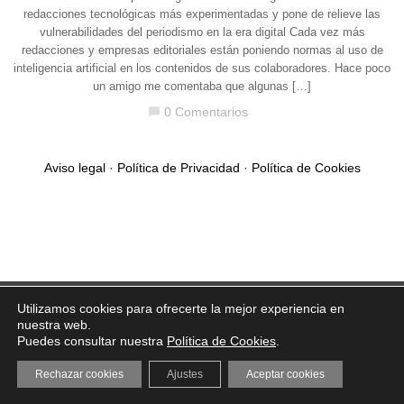
redacciones tecnológicas más experimentadas y pone de relieve las
vulnerabilidades del periodismo en la era digital Cada vez más
redacciones y empresas editoriales están poniendo normas al uso de
inteligencia artificial en los contenidos de sus colaboradores. Hace poco
un amigo me comentaba que algunas […]
0 Comentarios
chat_bubble
Aviso legal
·
Política de Privacidad
·
Política de Cookies
Utilizamos cookies para ofrecerte la mejor experiencia en
nuestra web.
Puedes consultar nuestra
Política de Cookies
.
Rechazar cookies
Ajustes
Aceptar cookies