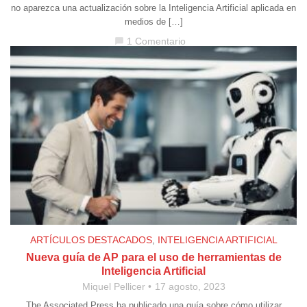
no aparezca una actualización sobre la Inteligencia Artificial aplicada en
medios de […]
1 Comentario
chat_bubble
ARTÍCULOS DESTACADOS
,
INTELIGENCIA ARTIFICIAL
Nueva guía de AP para el uso de herramientas de
Inteligencia Artificial
Miquel Pellicer
17 agosto, 2023
The Associated Press ha publicado una guía sobre cómo utilizar