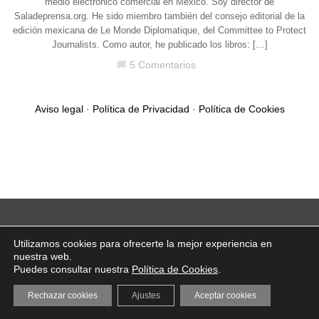
medio electrónico comercial en México. Soy director de
Saladeprensa.org. He sido miembro también del consejo editorial de la
edición mexicana de Le Monde Diplomatique, del Committee to Protect
Journalists. Como autor, he publicado los libros: […]
5 Comentarios
chat_bubble
Aviso legal
·
Política de Privacidad
·
Política de Cookies
Utilizamos cookies para ofrecerte la mejor experiencia en
nuestra web.
Puedes consultar nuestra
Política de Cookies
.
Rechazar cookies
Ajustes
Aceptar cookies