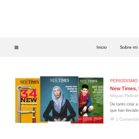
Inicio
Sobre mí
PERIODISMO
New Times, l
Miquel Pellicer
De tanto citar 
que han llevado
1 Comentar
chat_bubble