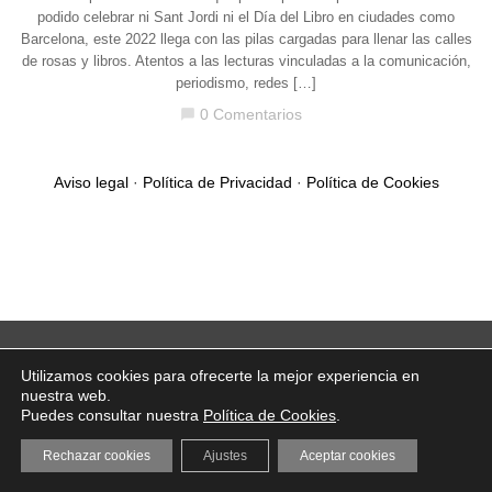
podido celebrar ni Sant Jordi ni el Día del Libro en ciudades como
Barcelona, este 2022 llega con las pilas cargadas para llenar las calles
de rosas y libros. Atentos a las lecturas vinculadas a la comunicación,
periodismo, redes […]
0 Comentarios
chat_bubble
Aviso legal
·
Política de Privacidad
·
Política de Cookies
Utilizamos cookies para ofrecerte la mejor experiencia en
nuestra web.
Puedes consultar nuestra
Política de Cookies
.
Rechazar cookies
Ajustes
Aceptar cookies