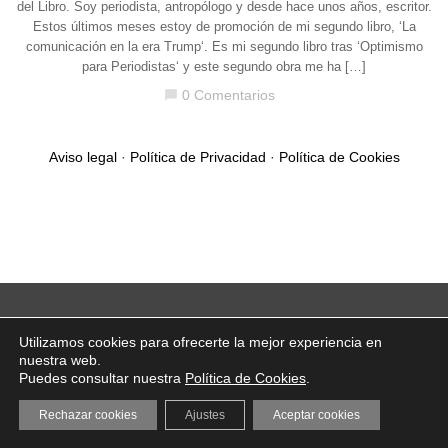
del Libro. Soy periodista, antropólogo y desde hace unos años, escritor.
Estos últimos meses estoy de promoción de mi segundo libro, ‘La
comunicación en la era Trump‘. Es mi segundo libro tras ‘Optimismo
para Periodistas‘ y este segundo obra me ha […]
0 Comentarios
chat_bubble
Aviso legal
·
Política de Privacidad
·
Política de Cookies
Utilizamos cookies para ofrecerte la mejor experiencia en
nuestra web.
Puedes consultar nuestra
Política de Cookies
.
Rechazar cookies
Ajustes
Aceptar cookies