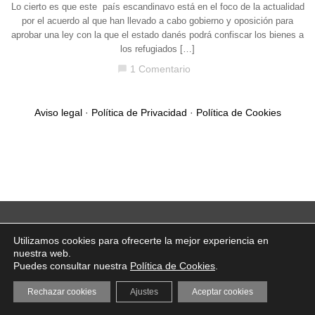
Lo cierto es que este país escandinavo está en el foco de la actualidad
por el acuerdo al que han llevado a cabo gobierno y oposición para
aprobar una ley con la que el estado danés podrá confiscar los bienes a
los refugiados […]
1 Comentario
chat_bubble
Aviso legal
·
Política de Privacidad
·
Política de Cookies
Utilizamos cookies para ofrecerte la mejor experiencia en
nuestra web.
Puedes consultar nuestra
Política de Cookies
.
Rechazar cookies
Ajustes
Aceptar cookies