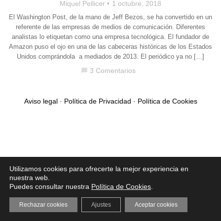
Miquel Pellicer
1 octubre, 2018
El Washington Post, de la mano de Jeff Bezos, se ha convertido en un
referente de las empresas de medios de comunicación. Diferentes
analistas lo etiquetan como una empresa tecnológica. El fundador de
Amazon puso el ojo en una de las cabeceras históricas de los Estados
Unidos comprándola a mediados de 2013. El periódico ya no […]
3 Comentarios
chat_bubble
Aviso legal
·
Política de Privacidad
·
Política de Cookies
Utilizamos cookies para ofrecerte la mejor experiencia en
nuestra web.
Puedes consultar nuestra
Política de Cookies
.
Rechazar cookies
Ajustes
Aceptar cookies