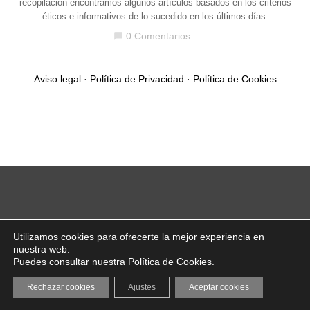
recopilación encontramos algunos artículos basados en los criterios
éticos e informativos de lo sucedido en los últimos días:
0 Comentarios
chat_bubble
Aviso legal
·
Política de Privacidad
·
Política de Cookies
Utilizamos cookies para ofrecerte la mejor experiencia en
nuestra web.
Puedes consultar nuestra
Política de Cookies
.
Rechazar cookies
Ajustes
Aceptar cookies