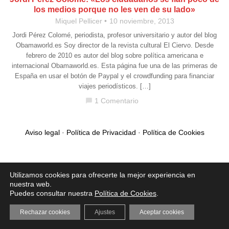
los medios porque no les ven de su lado»
Miquel Pellicer
10 noviembre, 2013
Jordi Pérez Colomé, periodista, profesor universitario y autor del blog
Obamaworld.es Soy director de la revista cultural El Ciervo. Desde
febrero de 2010 es autor del blog sobre política americana e
internacional Obamaworld.es. Esta página fue una de las primeras de
España en usar el botón de Paypal y el crowdfunding para financiar
viajes periodísticos. […]
1 Comentario
chat_bubble
Aviso legal
·
Política de Privacidad
·
Política de Cookies
Utilizamos cookies para ofrecerte la mejor experiencia en
nuestra web.
Puedes consultar nuestra
Política de Cookies
.
Rechazar cookies
Ajustes
Aceptar cookies