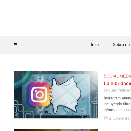
Inicio
Sobre mí
SOCIAL MEDI
La hibridaci
Miquel Pellicer
Instagram anun
incluyendo filt
informan algun
1 Comentar
chat_bubble