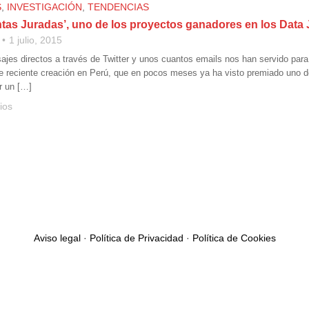
S
,
INVESTIGACIÓN
,
TENDENCIAS
ntas Juradas’, uno de los proyectos ganadores en los Dat
1 julio, 2015
ajes directos a través de Twitter y unos cuantos emails nos han servido para
 reciente creación en Perú, que en pocos meses ya ha visto premiado uno de
r un […]
ios
Aviso legal
·
Política de Privacidad
·
Política de Cookies