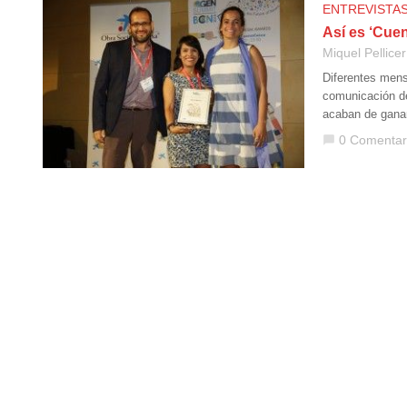
ENTREVISTA
Así es ‘Cue
Miquel Pellicer
Diferentes mens
comunicación de
acaban de gana
0 Comentar
chat_bubble