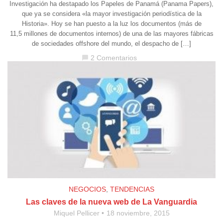
Investigación ha destapado los Papeles de Panamá (Panama Papers),
que ya se considera «la mayor investigación periodística de la
Historia». Hoy se han puesto a la luz los documentos (más de
11,5 millones de documentos internos) de una de las mayores fábricas
de sociedades offshore del mundo, el despacho de […]
2 Comentarios
chat_bubble
NEGOCIOS
,
TENDENCIAS
Las claves de la nueva web de La Vanguardia
Miquel Pellicer
18 noviembre, 2015