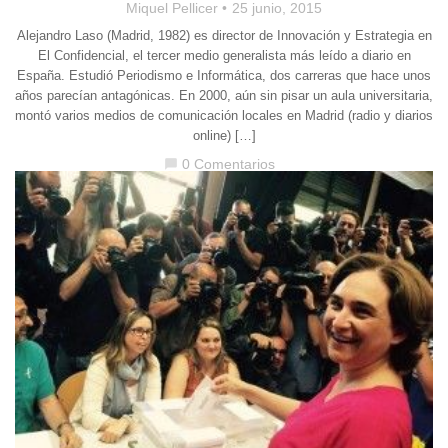
Miquel Pellicer
25 junio, 2015
Alejandro Laso (Madrid, 1982) es director de Innovación y Estrategia en
El Confidencial, el tercer medio generalista más leído a diario en
España. Estudió Periodismo e Informática, dos carreras que hace unos
años parecían antagónicas. En 2000, aún sin pisar un aula universitaria,
montó varios medios de comunicación locales en Madrid (radio y diarios
online) […]
0 Comentarios
chat_bubble