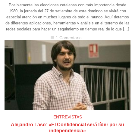
Posiblemente las elecciones catalanas con más importancia desde
1980, la jornada del 27 de setiembre de este domingo se vivirá con
especial atención en muchos lugares de todo el mundo. Aquí dotamos
de diferentes aplicaciones, herramientas y análisis en el terrerno de las
redes sociales para hacer un seguimiento en tiempo real de lo que […]
1 Comentario
chat_bubble
ENTREVISTAS
Alejandro Laso: «El Confidencial será líder por su
independencia»