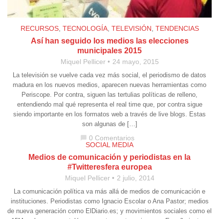
RECURSOS
,
TECNOLOGÍA
,
TELEVISIÓN
,
TENDENCIAS
Así han seguido los medios las elecciones
municipales 2015
Miquel Pellicer
24 mayo, 2015
La televisión se vuelve cada vez más social, el periodismo de datos
madura en los nuevos medios, aparecen nuevas herramientas como
Periscope. Por contra, siguen las tertulias políticas de relleno,
entendiendo mal qué representa el real time que, por contra sigue
siendo importante en los formatos web a través de live blogs. Estas
son algunas de […]
0 Comentarios
chat_bubble
SOCIAL MEDIA
Medios de comunicación y periodistas en la
#Twitteresfera europea
Miquel Pellicer
2 julio, 2014
La comunicación política va más allá de medios de comunicación e
instituciones. Periodistas como Ignacio Escolar o Ana Pastor; medios
de nueva generación como ElDiario.es; y movimientos sociales como el