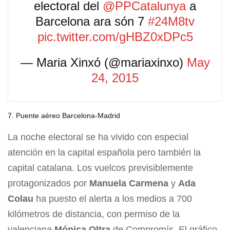
electoral del
@PPCatalunya
a
Barcelona ara són 7
#24M8tv
pic.twitter.com/gHBZ0xDPc5
— Maria Xinxó (@mariaxinxo)
May
24, 2015
7. Puente aéreo Barcelona-Madrid
La noche electoral se ha vivido con especial
atención en la capital española pero también la
capital catalana. Los vuelcos previsiblemente
protagonizados por
Manuela Carmena
y
Ada
Colau
ha puesto el alerta a los medios a 700
kilómetros de distancia, con permiso de la
valenciana
Mónica Oltra
de Compromís. El gráfico