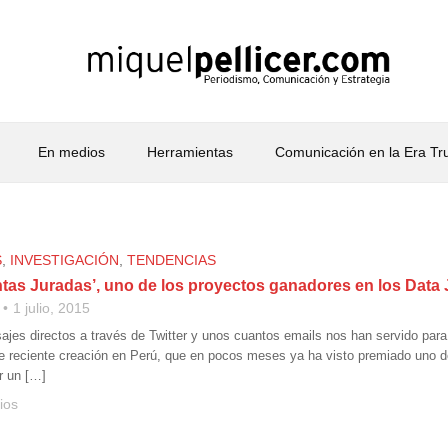
En medios
Herramientas
Comunicación en la Era T
S
,
INVESTIGACIÓN
,
TENDENCIAS
ntas Juradas’, uno de los proyectos ganadores en los Dat
1 julio, 2015
ajes directos a través de Twitter y unos cuantos emails nos han servido para
 reciente creación en Perú, que en pocos meses ya ha visto premiado uno de
r un […]
ios