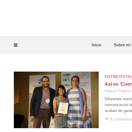
Inicio
Sobre mí
ENTREVISTA
Así es ‘Cue
Miquel Pellicer
Diferentes mens
comunicación de
acaban de gana
0 Comentar
chat_bubble