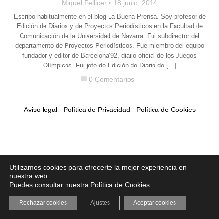
Miquel Pellicer
18 junio, 2014
Escribo habitualmente en el blog La Buena Prensa. Soy profesor de
Edición de Diarios y de Proyectos Periodísticos en la Facultad de
Comunicación de la Universidad de Navarra. Fui subdirector del
departamento de Proyectos Periodísticos. Fue miembro del equipo
fundador y editor de Barcelona’92, diario oficial de los Juegos
Olímpicos. Fui jefe de Edición de Diario de […]
0 Comentarios
chat_bubble
Aviso legal
·
Política de Privacidad
·
Política de Cookies
Utilizamos cookies para ofrecerte la mejor experiencia en
nuestra web.
Puedes consultar nuestra
Política de Cookies
.
Rechazar cookies
Ajustes
Aceptar cookies