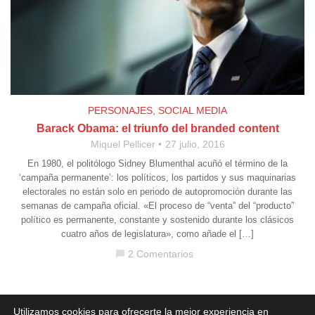
PERSONAJES
,
SOCIAL MEDIA
Barack Obama: el triunfo del branded content
Miquel Pellicer
27 julio, 2016
En 1980, el politólogo Sidney Blumenthal acuñó el término de la
‘campaña permanente’: los políticos, los partidos y sus maquinarias
electorales no están solo en periodo de autopromoción durante las
semanas de campaña oficial. «El proceso de “venta” del “producto”
político es permanente, constante y sostenido durante los clásicos
cuatro años de legislatura», como añade el […]
2 Comentarios
chat_bubble
Aviso legal
·
Política de Privacidad
·
Política de Cookies
Utilizamos cookies para ofrecerte la mejor experiencia en