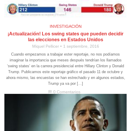
INVESTIGACIÓN
¡Actualización! Los swing states que pueden decidir
las elecciones en Estados Unidos
Miquel Pellicer
1 septiembre, 2016
Cuando empezamos a trabajar ester reportaje, no nos podíamos
imaginar la importancia que meses después tendrían los llamados
‘swing states’ en la carrera presidencial entre Hillary Clinton y Donald
Trump. Publicamos este reportaje gráfico el pasado 11 de octubre y
ahora mismo, las encuestas se han estrechado y en algunos estados,
Trump ya va por […]
0 Comentarios
chat_bubble