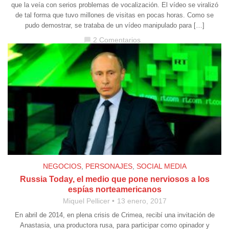
que la veía con serios problemas de vocalización. El vídeo se viralizó
de tal forma que tuvo millones de visitas en pocas horas. Como se
pudo demostrar, se trataba de un vídeo manipulado para […]
2 Comentarios
chat_bubble
NEGOCIOS
,
PERSONAJES
,
SOCIAL MEDIA
Russia Today, el medio que pone nerviosos a los
espías norteamericanos
Miquel Pellicer
13 enero, 2017
En abril de 2014, en plena crisis de Crimea, recibí una invitación de
Anastasia, una productora rusa, para participar como opinador y