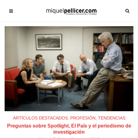
ARTÍCULOS DESTACADOS
,
PROFESIÓN
,
TENDENCIAS
Preguntas sobre Spotlight, El País y el periodismo de
investigación