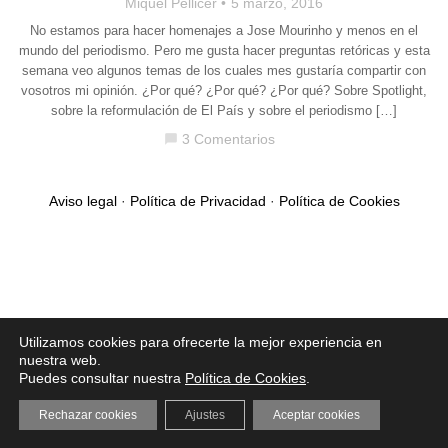
Miquel Pellicer
5 marzo, 2016
No estamos para hacer homenajes a Jose Mourinho y menos en el
mundo del periodismo. Pero me gusta hacer preguntas retóricas y esta
semana veo algunos temas de los cuales mes gustaría compartir con
vosotros mi opinión. ¿Por qué? ¿Por qué? ¿Por qué? Sobre Spotlight,
sobre la reformulación de El País y sobre el periodismo […]
3 Comentarios
chat_bubble
Aviso legal
·
Política de Privacidad
·
Política de Cookies
Utilizamos cookies para ofrecerte la mejor experiencia en
nuestra web.
Puedes consultar nuestra
Política de Cookies
.
Rechazar cookies
Ajustes
Aceptar cookies