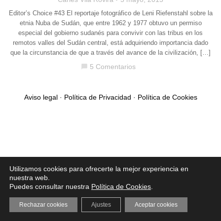
Editor’s Choice #43 El reportaje fotográfico de Leni Riefenstahl sobre la
etnia Nuba de Sudán, que entre 1962 y 1977 obtuvo un permiso
especial del gobierno sudanés para convivir con las tribus en los
remotos valles del Sudán central, está adquiriendo importancia dado
que la circunstancia de que a través del avance de la civilización, […]
5 Comentarios
chat_bubble
Aviso legal
·
Política de Privacidad
·
Política de Cookies
Utilizamos cookies para ofrecerte la mejor experiencia en
nuestra web.
Puedes consultar nuestra
Política de Cookies
.
Rechazar cookies
Ajustes
Aceptar cookies