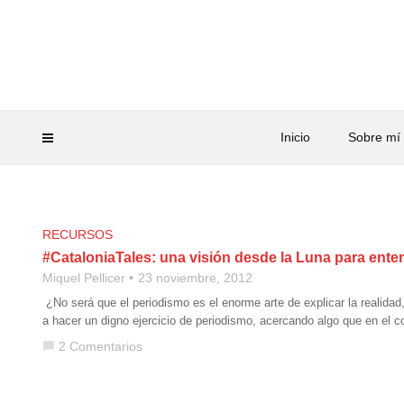
Inicio
Sobre mí
RECURSOS
#CataloniaTales: una visión desde la Luna para ente
Miquel Pellicer
23 noviembre, 2012
¿No será que el periodismo es el enorme arte de explicar la realida
a hacer un digno ejercicio de periodismo, acercando algo que en el
2 Comentarios
chat_bubble