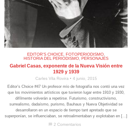
EDITOR'S CHOICE
,
FOTOPERIODISMO
,
HISTORIA DEL PERIODISMO
,
PERSONAJES
Gabriel Casas, exponente de la Nueva Visión entre
1929 y 1939
Carles Vila Rovira
4 junio, 2015
Editor’s Choice #47 Un profesor mío de fotografía nos contó una vez
que los movimientos artísticos que tuvieron lugar entre 1910 y 1930,
difílmente volverán a repetirse. Futurismo, constructivismo,
surrealismo, dadaísmo, purismo, Bauhaus y Nueva Objetividad se
desarrollaron en un espacio de tiempo tant apretado que se
superponían, se influenciaban, se retroalimentaban y explotaban en […]
2 Comentarios
chat_bubble