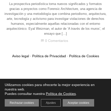
La prospectiva periodística toma nuevos significados y formatos
gracias a proyectos como Forensic Architecture, una agencia de
investigación y una metodología que combina periodismo, arquitectura,
arte, tecnología y activismo para investigar violaciones de derechos
humanos, especialmente aquellas relacionadas con el entorno
arquitectónico. Eyal Weizman, el autor de ‘A través de los muros’, el
ensayo que […]
0 Comentarios
chat_bubble
Aviso legal
·
Política de Privacidad
·
Política de Cookies
Utilizamos cookies para ofrecerte la mejor experiencia en
nuestra web.
Puedes consultar nuestra
Política de Cookies
.
Rechazar cookies
Ajustes
Aceptar cookies