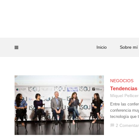
Inicio
Sobre mí
NEGOCIOS
Tendencias 
Miquel Pellicer
Entre las confe
conferencia muy
tecnología que 
2 Comentar
chat_bubble