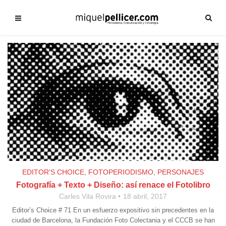
EDITOR'S CHOICE
,
FOTOPERIODISMO
,
PERSONAJES
Fotografía + Texto + Diseño: así renace el Fotolibro
Carles Vila Rovira
18 abril, 2017
Editor’s Choice # 71 En un esfuerzo expositivo sin precedentes en la
ciudad de Barcelona, la Fundación Foto Colectania y el CCCB se han